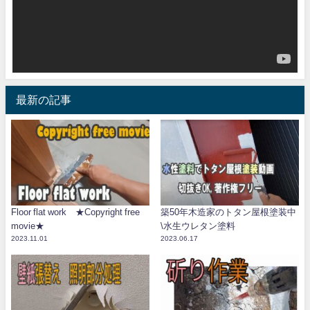
ヤ
ー
最新の記事
Floor flat work ★Copyright free
築50年木造家のトタン屋根塗装中
movie★
\水生ウレタン塗料
2023.11.01
2023.06.17