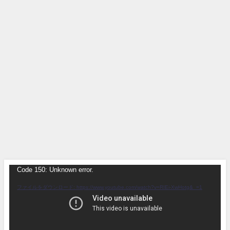
Code 150: Unknown error.
動
画
ファイルをダウンロード: https://www.youtube.com/watch?v=RIEi-XwHotg&_=1
プ
レ
ー