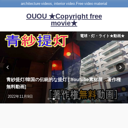
architecture videos, interior video.Free video material
OUOU ★Copyright free
movie★
電球・灯・ライト★動画★
青紗提灯/韓国の伝統的な提灯 [ Youtube素材屋 著作権
無料動画]
2022年11月9日