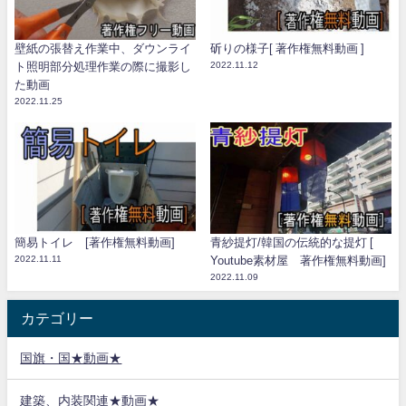
壁紙の張替え作業中、ダウンライ
斫りの様子[ 著作権無料動画 ]
ト照明部分処理作業の際に撮影し
2022.11.12
た動画
2022.11.25
簡易トイレ [著作権無料動画]
青紗提灯/韓国の伝統的な提灯 [
2022.11.11
Youtube素材屋 著作権無料動画]
2022.11.09
カテゴリー
国旗・国★動画★
建築、内装関連★動画★