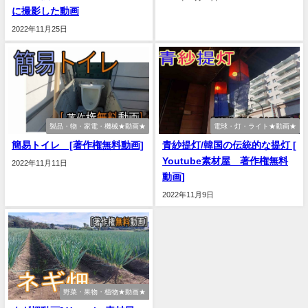
に撮影した動画
2022年11月25日
製品・物・家電・機械★動画★
電球・灯・ライト★動画★
簡易トイレ [著作権無料動画]
青紗提灯/韓国の伝統的な提灯 [
Youtube素材屋 著作権無料
2022年11月11日
動画]
2022年11月9日
野菜・果物・植物★動画★