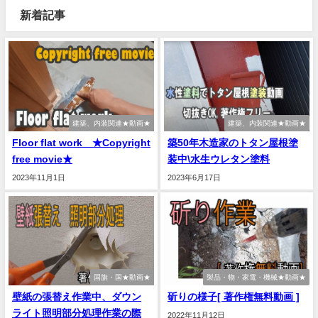
新着記事
建築、内装関連★動画★
建築、内装関連★動画★
Floor flat work ★Copyright
築50年木造家のトタン屋根塗
free movie★
装中\水生ウレタン塗料
2023年11月1日
2023年6月17日
国旗・国★動画★
製品・物・家電・機械★動画★
壁紙の張替え作業中、ダウン
斫りの様子[ 著作権無料動画 ]
ライト照明部分処理作業の際
2022年11月12日