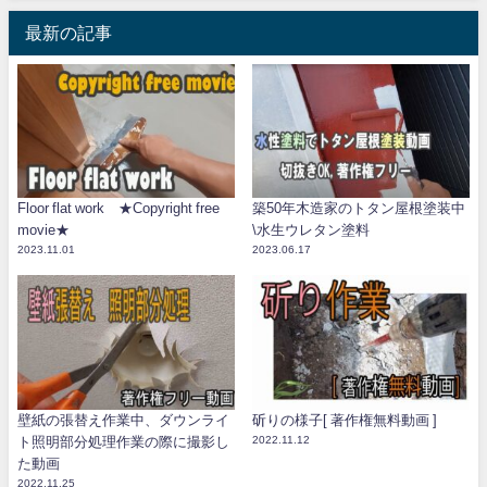
最新の記事
Floor flat work ★Copyright free
築50年木造家のトタン屋根塗装中
movie★
\水生ウレタン塗料
2023.11.01
2023.06.17
壁紙の張替え作業中、ダウンライ
斫りの様子[ 著作権無料動画 ]
ト照明部分処理作業の際に撮影し
2022.11.12
た動画
2022.11.25