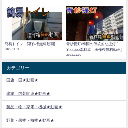
簡易トイレ [著作権無料動画]
青紗提灯/韓国の伝統的な提灯 [
2022.11.11
Youtube素材屋 著作権無料動画]
2022.11.09
カテゴリー
国旗・国★動画★
建築、内装関連★動画★
製品・物・家電・機械★動画★
野菜・果物・植物★動画★