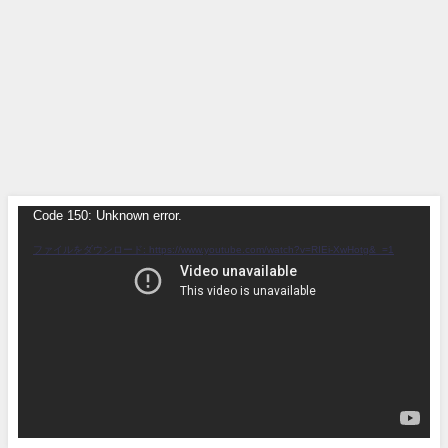
Code 150: Unknown error.
動
画
ファイルをダウンロード: https://www.youtube.com/watch?v=RIEi-XwHotg&_=1
プ
レ
ー
ヤ
ー