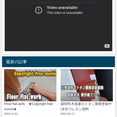
ファイルをダウンロード: https://www.youtube.com/watch?v=RIEi-XwHotg&_=1
プ
レ
ー
ヤ
ー
最新の記事
Floor flat work ★Copyright free
築50年木造家のトタン屋根塗装中
movie★
\水生ウレタン塗料
2023.11.01
2023.06.17