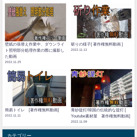
壁紙の張替え作業中、ダウンライ
斫りの様子[ 著作権無料動画 ]
ト照明部分処理作業の際に撮影し
2022.11.12
た動画
2022.11.25
簡易トイレ [著作権無料動画]
青紗提灯/韓国の伝統的な提灯 [
2022.11.11
Youtube素材屋 著作権無料動画]
2022.11.09
カテゴリー