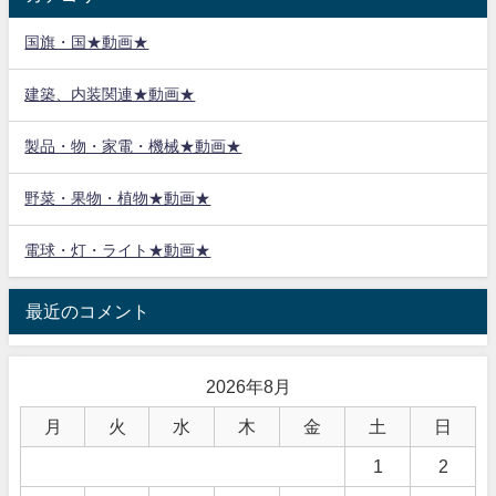
国旗・国★動画★
建築、内装関連★動画★
製品・物・家電・機械★動画★
野菜・果物・植物★動画★
電球・灯・ライト★動画★
最近のコメント
2026年8月
月
火
水
木
金
土
日
1
2