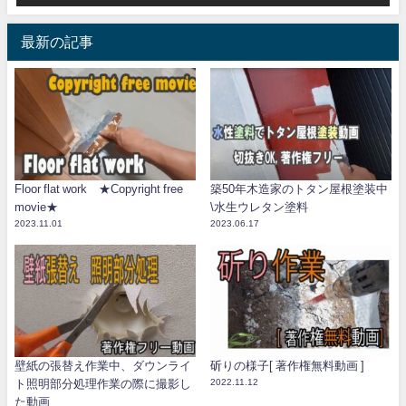
最新の記事
Floor flat work ★Copyright free
築50年木造家のトタン屋根塗装中
movie★
\水生ウレタン塗料
2023.11.01
2023.06.17
壁紙の張替え作業中、ダウンライ
斫りの様子[ 著作権無料動画 ]
ト照明部分処理作業の際に撮影し
2022.11.12
た動画