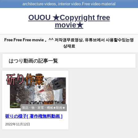
architecture videos, interior video.Free video material
OUOU ★Copyright free
movie★
Free Free Free movie 。^^ 저작권무료영상, 유튜브에서 사용할수있는영
상재료
はつり動画の記事一覧
製品・物・家電・機械★動画★
斫りの様子[ 著作権無料動画 ]
2022年11月12日