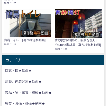
2022.11.25
簡易トイレ [著作権無料動画]
青紗提灯/韓国の伝統的な提灯 [
2022.11.11
Youtube素材屋 著作権無料動画]
2022.11.09
カテゴリー
国旗・国★動画★
建築、内装関連★動画★
製品・物・家電・機械★動画★
野菜・果物・植物★動画★