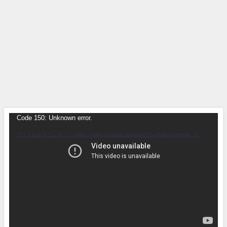
Code 150: Unknown error.
動
画
ファイルをダウンロード: https://www.youtube.com/watch?v=RIEi-XwHotg&_=1
プ
レ
ー
ヤ
ー