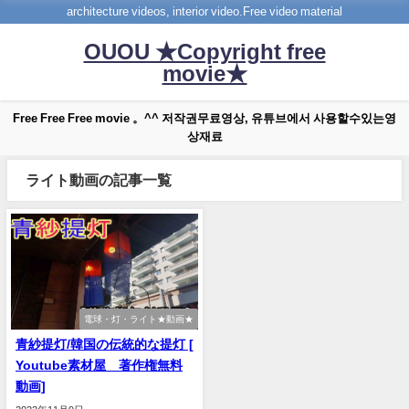
architecture videos, interior video.Free video material
OUOU ★Copyright free
movie★
Free Free Free movie 。^^ 저작권무료영상, 유튜브에서 사용할수있는영
상재료
ライト動画の記事一覧
電球・灯・ライト★動画★
青紗提灯/韓国の伝統的な提灯 [
Youtube素材屋 著作権無料
動画]