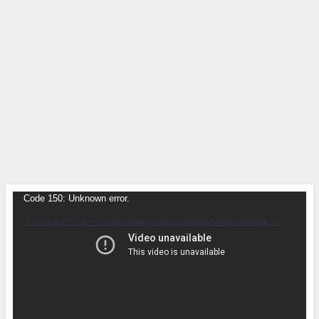
Code 150: Unknown error.
動
画
ファイルをダウンロード: https://www.youtube.com/watch?v=RIEi-XwHotg&_=1
プ
レ
ー
ヤ
ー