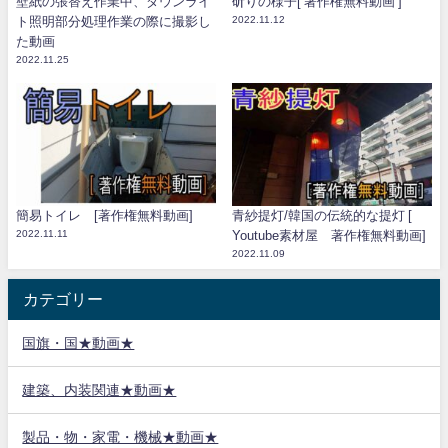
壁紙の張替え作業中、ダウンライ
斫りの様子[ 著作権無料動画 ]
ト照明部分処理作業の際に撮影し
2022.11.12
た動画
2022.11.25
簡易トイレ [著作権無料動画]
青紗提灯/韓国の伝統的な提灯 [
2022.11.11
Youtube素材屋 著作権無料動画]
2022.11.09
カテゴリー
国旗・国★動画★
建築、内装関連★動画★
製品・物・家電・機械★動画★