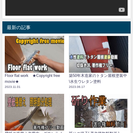
最新の記事
Floor flat work ★Copyright free
築50年木造家のトタン屋根塗装中
movie★
\水生ウレタン塗料
2023.11.01
2023.06.17